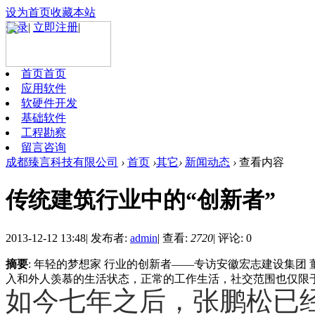
设为首页
收藏本站
登录
|
立即注册
|
首页
首页
应用软件
软硬件开发
基础软件
工程勘察
留言咨询
成都臻言科技有限公司
›
首页
›
其它
›
新闻动态
›
查看内容
传统建筑行业中的“创新者”
2013-12-12 13:48
|
发布者:
admin
|
查看:
2720
|
评论: 0
摘要
: 年轻的梦想家 行业的创新者——专访安徽宏志建设集团
入和外人羡慕的生活状态，正常的工作生活，社交范围也仅限于家
如今七年之后，张鹏松已